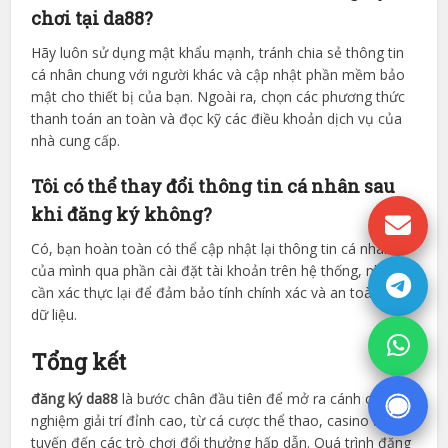
chơi tại da88?
Hãy luôn sử dụng mật khẩu mạnh, tránh chia sẻ thông tin
cá nhân chung với người khác và cập nhật phần mềm bảo
mật cho thiết bị của bạn. Ngoài ra, chọn các phương thức
thanh toán an toàn và đọc kỹ các điều khoản dịch vụ của
nhà cung cấp.
Tôi có thể thay đổi thông tin cá nhân sau
khi đăng ký không?
Có, bạn hoàn toàn có thể cập nhật lại thông tin cá nhân
của mình qua phần cài đặt tài khoản trên hệ thống, nhưng
cần xác thực lại để đảm bảo tính chính xác và an toàn của
dữ liệu.
Tổng kết
đăng ký da88
là bước chân đầu tiên để mở ra cánh cửa trải
nghiệm giải trí đỉnh cao, từ cá cược thể thao, casino trực
tuyến đến các trò chơi đổi thưởng hấp dẫn. Quá trình đăng