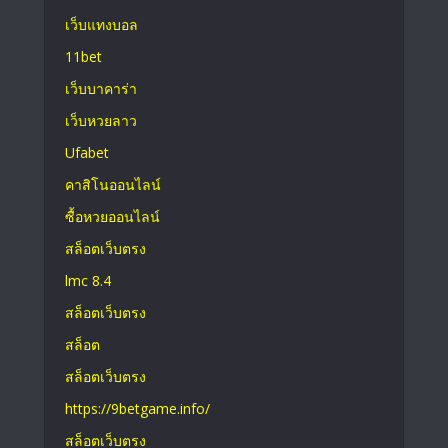
เว็บแทงบอล
11bet
เว็บบาคาร่า
เว็บหวยลาว
Ufabet
คาสิโนออนไลน์
ซื้อหวยออนไลน์
สล็อตเว็บตรง
lmc 8.4
สล็อตเว็บตรง
สล็อต
สล็อตเว็บตรง
https://9betgame.info/
สล็อตเว็บตรง