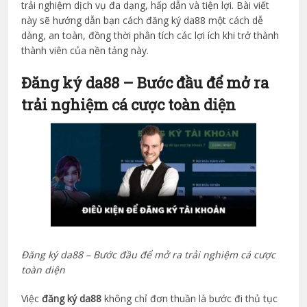
trải nghiệm dịch vụ đa dạng, hấp dẫn và tiện lợi. Bài viết
này sẽ hướng dẫn bạn cách đăng ký da88 một cách dễ
dàng, an toàn, đồng thời phân tích các lợi ích khi trở thành
thành viên của nền tảng này.
Đăng ký da88 – Bước đầu để mở ra
trải nghiệm cá cược toàn diện
Đăng ký da88 – Bước đầu để mở ra trải nghiệm cá cược
toàn diện
Việc
đăng ký da88
không chỉ đơn thuần là bước đi thủ tục