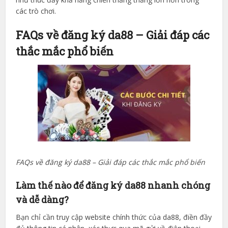
các trò chơi.
FAQs về đăng ký da88 – Giải đáp các
thắc mắc phổ biến
FAQs về đăng ký da88 – Giải đáp các thắc mắc phổ biến
Làm thế nào để đăng ký da88 nhanh chóng
và dễ dàng?
Bạn chỉ cần truy cập website chính thức của da88, điền đầy