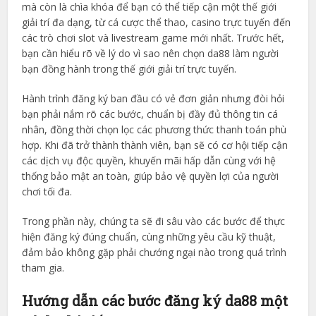
mà còn là chìa khóa để bạn có thể tiếp cận một thế giới
giải trí đa dạng, từ cá cược thể thao, casino trực tuyến đến
các trò chơi slot và livestream game mới nhất. Trước hết,
bạn cần hiểu rõ về lý do vì sao nên chọn da88 làm người
bạn đồng hành trong thế giới giải trí trực tuyến.
Hành trình đăng ký ban đầu có vẻ đơn giản nhưng đòi hỏi
bạn phải nắm rõ các bước, chuẩn bị đầy đủ thông tin cá
nhân, đồng thời chọn lọc các phương thức thanh toán phù
hợp. Khi đã trở thành thành viên, bạn sẽ có cơ hội tiếp cận
các dịch vụ độc quyền, khuyến mãi hấp dẫn cùng với hệ
thống bảo mật an toàn, giúp bảo vệ quyền lợi của người
chơi tối đa.
Trong phần này, chúng ta sẽ đi sâu vào các bước để thực
hiện đăng ký đúng chuẩn, cùng những yêu cầu kỹ thuật,
đảm bảo không gặp phải chướng ngại nào trong quá trình
tham gia.
Hướng dẫn các bước đăng ký da88 một