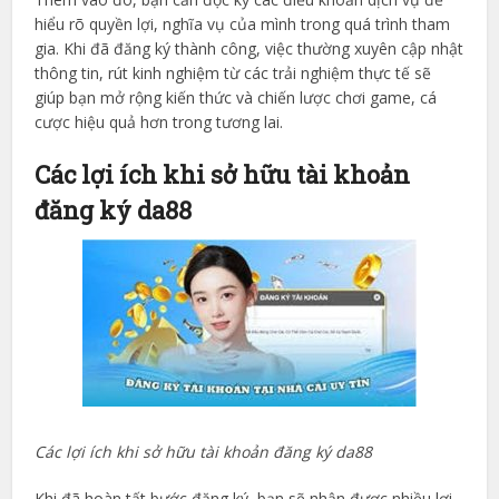
hiểu rõ quyền lợi, nghĩa vụ của mình trong quá trình tham
gia. Khi đã đăng ký thành công, việc thường xuyên cập nhật
thông tin, rút kinh nghiệm từ các trải nghiệm thực tế sẽ
giúp bạn mở rộng kiến thức và chiến lược chơi game, cá
cược hiệu quả hơn trong tương lai.
Các lợi ích khi sở hữu tài khoản
đăng ký da88
Các lợi ích khi sở hữu tài khoản đăng ký da88
Khi đã hoàn tất bước đăng ký, bạn sẽ nhận được nhiều lợi