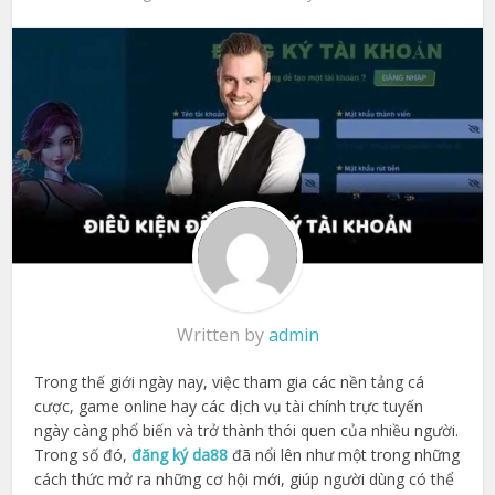
Written by
admin
Trong thế giới ngày nay, việc tham gia các nền tảng cá
cược, game online hay các dịch vụ tài chính trực tuyến
ngày càng phổ biến và trở thành thói quen của nhiều người.
Trong số đó,
đăng ký da88
đã nổi lên như một trong những
cách thức mở ra những cơ hội mới, giúp người dùng có thể