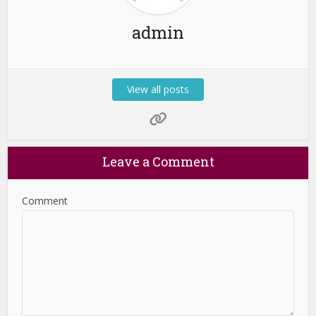
admin
View all posts
Leave a Comment
Comment