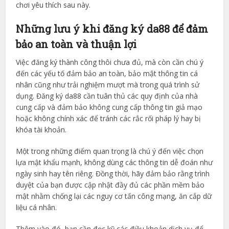
chơi yêu thích sau này.
Những lưu ý khi đăng ký da88 để đảm
bảo an toàn và thuận lợi
Việc đăng ký thành công thôi chưa đủ, mà còn cần chú ý
đến các yếu tố đảm bảo an toàn, bảo mật thông tin cá
nhân cũng như trải nghiệm mượt mà trong quá trình sử
dụng. Đăng ký da88 cần tuân thủ các quy định của nhà
cung cấp và đảm bảo không cung cấp thông tin giả mạo
hoặc không chính xác để tránh các rắc rối pháp lý hay bị
khóa tài khoản.
Một trong những điểm quan trọng là chú ý đến việc chọn
lựa mật khẩu mạnh, không dùng các thông tin dễ đoán như
ngày sinh hay tên riêng. Đồng thời, hãy đảm bảo rằng trình
duyệt của bạn được cập nhật đầy đủ các phần mềm bảo
mật nhằm chống lại các nguy cơ tấn công mạng, ăn cắp dữ
liệu cá nhân.
Thêm vào đó, bạn cần đọc kỹ các điều khoản dịch vụ để