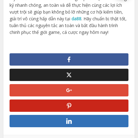
ký nhanh chóng, an toàn và dễ thực hiện cùng các lợi ích
vượt trội sẽ giúp bạn không bỏ lỡ những cơ hội kiếm tiền,
giải trí vô cùng hấp dẫn này tại
da88
. Hãy chuẩn bị thật tốt,
tuân thủ các nguyên tắc an toàn và bắt đầu hành trình
chinh phục thế giới game, cá cược ngay hôm nay!