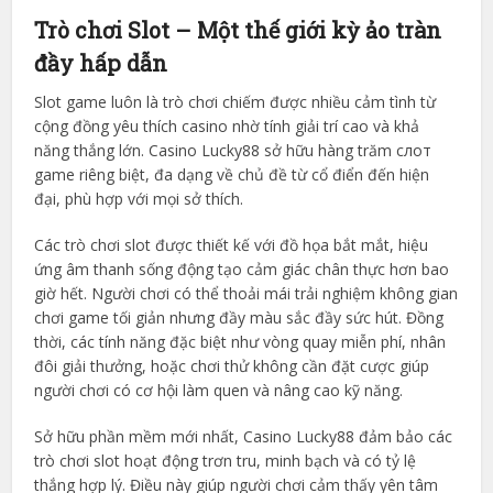
Trò chơi Slot – Một thế giới kỳ ảo tràn
đầy hấp dẫn
Slot game luôn là trò chơi chiếm được nhiều cảm tình từ
cộng đồng yêu thích casino nhờ tính giải trí cao và khả
năng thắng lớn. Casino Lucky88 sở hữu hàng trăm слот
game riêng biệt, đa dạng về chủ đề từ cổ điển đến hiện
đại, phù hợp với mọi sở thích.
Các trò chơi slot được thiết kế với đồ họa bắt mắt, hiệu
ứng âm thanh sống động tạo cảm giác chân thực hơn bao
giờ hết. Người chơi có thể thoải mái trải nghiệm không gian
chơi game tối giản nhưng đầy màu sắc đầy sức hút. Đồng
thời, các tính năng đặc biệt như vòng quay miễn phí, nhân
đôi giải thưởng, hoặc chơi thử không cần đặt cược giúp
người chơi có cơ hội làm quen và nâng cao kỹ năng.
Sở hữu phần mềm mới nhất, Casino Lucky88 đảm bảo các
trò chơi slot hoạt động trơn tru, minh bạch và có tỷ lệ
thắng hợp lý. Điều này giúp người chơi cảm thấy yên tâm