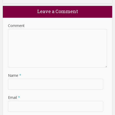
Leave a Comment
Comment
Name
*
Email
*