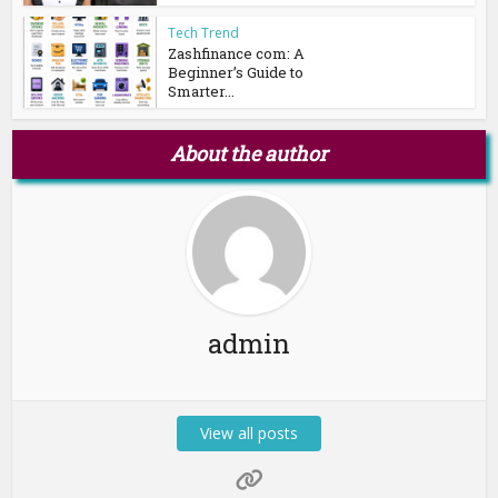
Tech Trend
Zashfinance com: A
Beginner’s Guide to
Smarter...
About the author
admin
View all posts