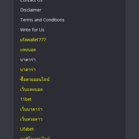
Disclaimer
Terms and Conditions
Write for Us
ufawallet777
แทงบอล
บาคาร่า
บาคาร่า
ซื้อหวยออนไลน์
เว็บแทงบอล
11bet
เว็บบาคาร่า
เว็บหวยลาว
Ufabet
คาสิโนออนไลน์