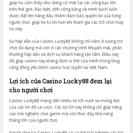
giúp họ cảm thấy như đang có mặt tại các sòng bạc lớn
trên thế giới. Đặc biệt, tính công bằng và minh bạch luôn
được đặt lên hàng đầu nhằm đảm bảo quyền lợi của từng
người chơi, giúp họ tự tin hơn khi tham gia các trò chơi may
rủi này.
Sự hấp dẫn của Casino Lucky88 không chỉ nằm ở lượng trò
chơi đa dạng mà còn ở các chương trình khuyến mãi, phần
thưởng hấp dẫn và dịch vụ khách hàng tận tâm. Điều này
đã giúp casino này khẳng định vị thế của mình trong lòng
cộng đồng yêu thích casino trực tuyến tại Việt Nam.
Lợi ích của Casino Lucky88 đem lại
cho người chơi
Casino Lucky88 mang đến nhiều lợi ích vượt xa mong đợi
của các tín đồ cá cược. Các lợi ích này không chỉ giúp nâng
cao trải nghiệm chơi game mà còn thúc đẩy khả năng
thắng lớn của người chơi.
Người chơi tại Casino Lucky88 có cơ hội trải nghiệm các trò